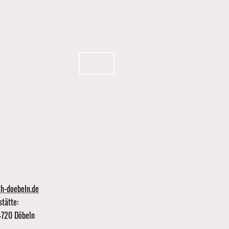
Galerie
Sponsoren
Kontakt
h-doebeln.de
stätte:
04720 Döbeln